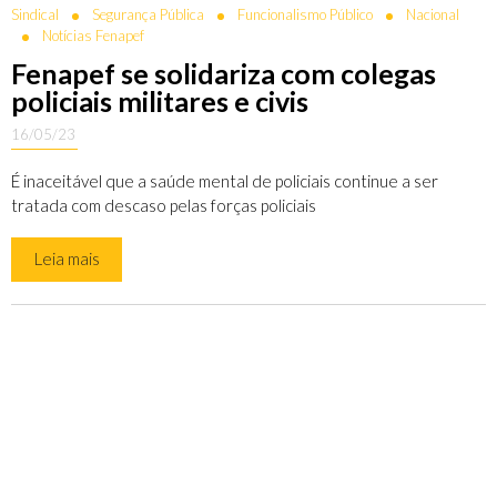
Sindical
Segurança Pública
Funcionalismo Público
Nacional
Notícias Fenapef
Fenapef se solidariza com colegas
policiais militares e civis
16/05/23
É inaceitável que a saúde mental de policiais continue a ser
tratada com descaso pelas forças policiais
Leia mais