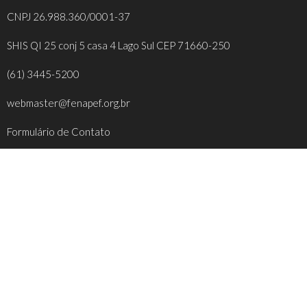
CNPJ 26.988.360/0001-37
SHIS QI 25 conj 5 casa 4 Lago Sul CEP 71660-250
(61) 3445-5200
webmaster@fenapef.org.br
Formulário de Contato
REDES SOCIAIS
FACEBOOK
INSTAGRAM
YOUTUBE
TWITTER