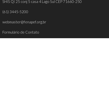
SHIS QI 25 conj 5 casa 4 Lago Sul CEP 71660-250
(61) 3445-5200
webmaster@fenapef.org.br
Formulário de Contato
REDES SOCIAIS
FACEBOOK
INSTAGRAM
YOUTUBE
TWITTER
INFORMAÇÕES ÚTEIS