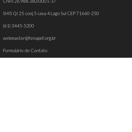
CNPJ 26.988.360/0001-37
SHIS QI 25 conj 5 casa 4 Lago Sul CEP 71660-250
(61) 3445-5200
webmaster@fenapef.org.br
Formulário de Contato
REDES SOCIAIS
FACEBOOK
INSTAGRAM
YOUTUBE
TWITTER