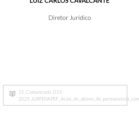
LUIZ CARLOS CAVALCANTE
Diretor Jurídico
15_Comunicado_015-
2025_JURFENAPEF._Acao_do_abono_de_permanencia_com_