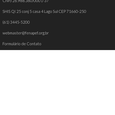
CNPJ 26.988.360/0001-37
SHIS QI 25 conj 5 casa 4 Lago Sul CEP 71660-250
(61) 3445-5200
webmaster@fenapef.org.br
Formulário de Contato
REDES SOCIAIS
FACEBOOK
INSTAGRAM
YOUTUBE
TWITTER