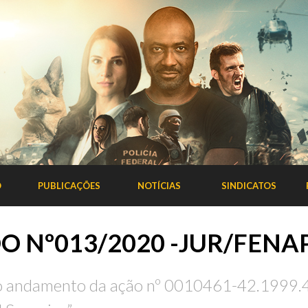
O
PUBLICAÇÕES
NOTÍCIAS
SINDICATOS
 Nº013/2020 -JUR/FENA
o andamento da ação nº 0010461-42.1999.