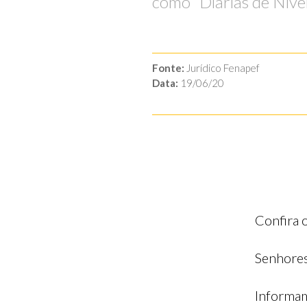
como “Diárias de Níve
Fonte:
Jurídico Fenapef
Data:
19/06/20
Confira 
Senhores
Informam