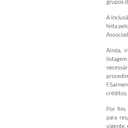
grupos d
A Inclus
feita pe
Associad
Ainda, i
listage
necessá
procedim
F.Sarme
créditos.
Por fim,
para res
vigente,