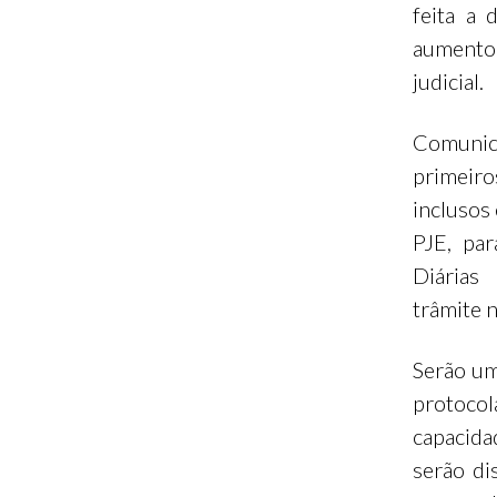
feita a 
aumento 
judicial.
Comunic
primeiro
inclusos
PJE, pa
Diárias
trâmite n
Serão um
protoco
capacida
serão di