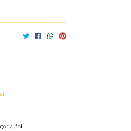
ui
.
oria, foi