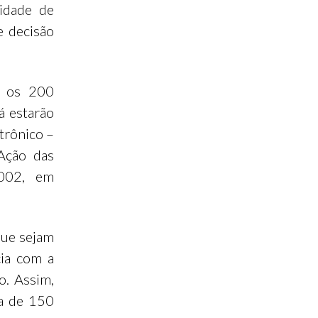
lidade de
e decisão
, os 200
á estarão
trônico –
Ação das
8002, em
que sejam
ia com a
o. Assim,
ca de 150