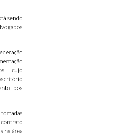
stá sendo
Advogados
federação
mentação
os, cujo
scritório
ento dos
m tomadas
 contrato
s na área