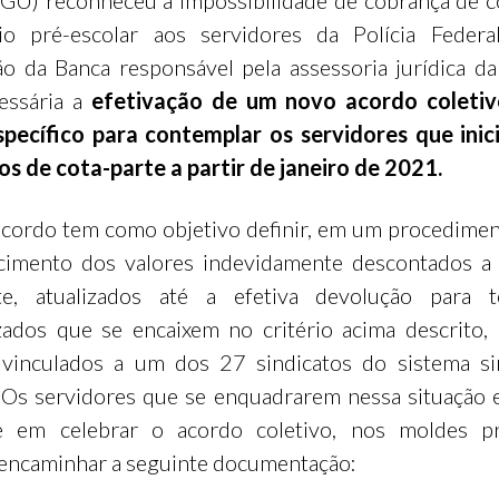
GU) reconheceu a impossibilidade de cobrança de c
io pré-escolar aos servidores da Polícia Federa
ão da Banca responsável pela assessoria jurídica da
essária a
efetivação de um novo acordo coleti
specífico para contemplar os servidores que inic
s de cota-parte a partir de janeiro de 2021.
cordo tem como objetivo definir, em um procedimen
cimento dos valores indevidamente descontados a 
rte, atualizados até a efetiva devolução para 
izados que se encaixem no critério acima descrito,
vinculados a um dos 27 sindicatos do sistema si
 Os servidores que se enquadrarem nessa situação 
se em celebrar o acordo coletivo, nos moldes pr
encaminhar a seguinte documentação: