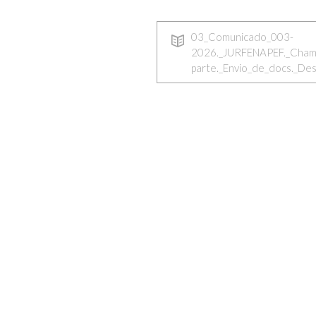
03_Comunicado_003-
2026._JURFENAPEF._Cham
parte._Envio_de_docs._De