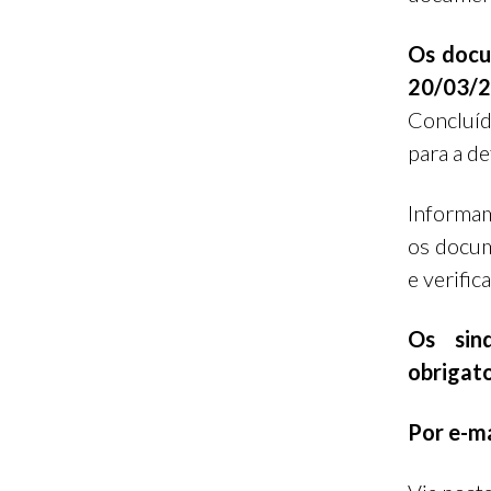
Os docu
20/03/2
Concluíd
para a d
Informam
os docum
e verific
Os sin
obrigato
Por e-ma