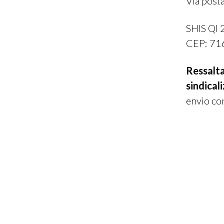
Via posta
SHIS QI 
CEP: 71
Ressalt
sindical
envio co