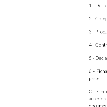
1 - Docu
2 - Comp
3 - Proc
4 - Cont
5 - Decl
6 - Fich
parte.
Os sind
anterio
document