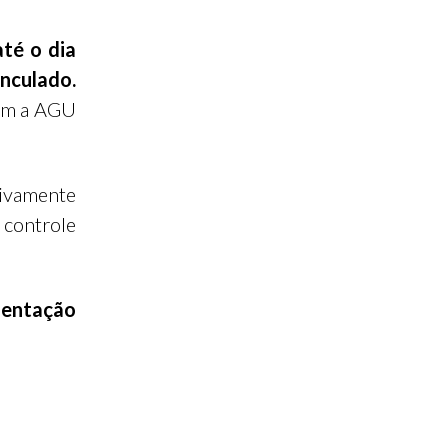
té o dia
nculado.
com a AGU
sivamente
 controle
entação