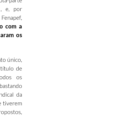
ota-parte
l, e, por
 Fenapef,
vo com a
iaram os
to único,
título de
todos os
 bastando
ndical da
e tiverem
opostos,