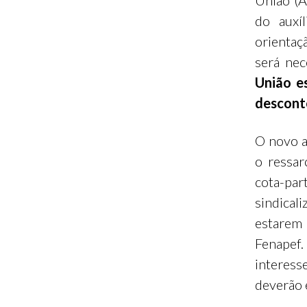
União (A
do auxíl
orientaç
será nec
União e
desconto
O novo a
o ressar
cota-pa
sindical
estarem 
Fenapef.
interes
deverão 