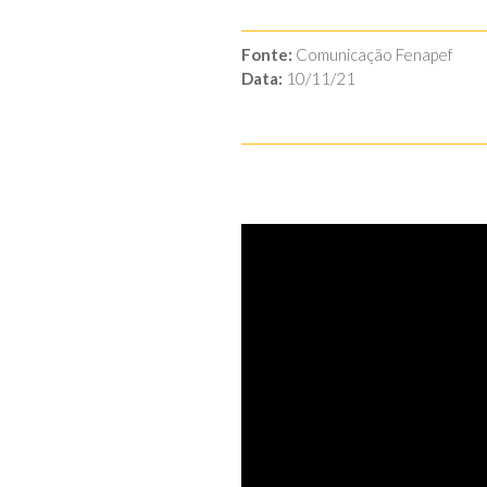
Fonte:
Comunicação Fenapef
Data:
10/11/21