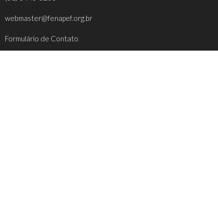
webmaster@fenapef.org.br
Formulário de Contato
REDES SOCIAIS
FACEBOOK
INSTAGRAM
YOUTUBE
TWITTER
INFORMAÇÕES ÚTEIS