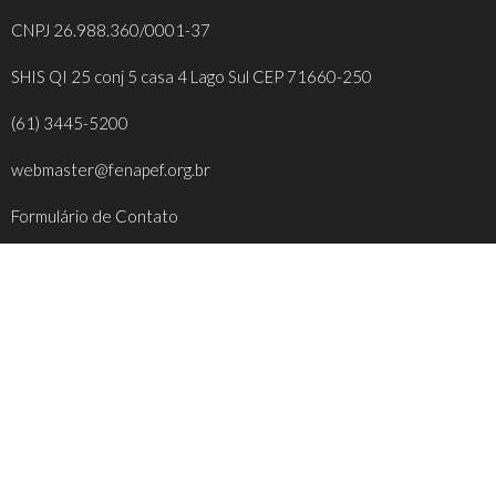
CNPJ 26.988.360/0001-37
SHIS QI 25 conj 5 casa 4 Lago Sul CEP 71660-250
(61) 3445-5200
webmaster@fenapef.org.br
Formulário de Contato
REDES SOCIAIS
FACEBOOK
INSTAGRAM
YOUTUBE
TWITTER