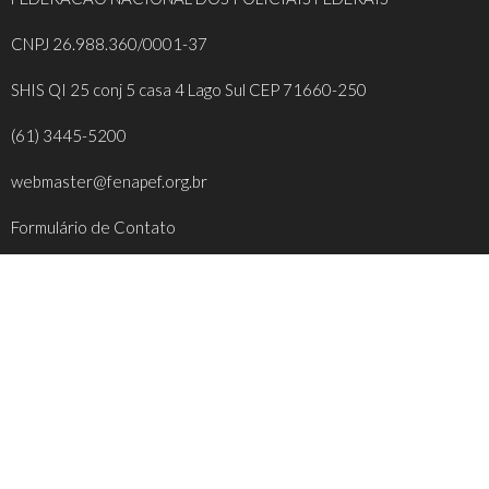
CNPJ 26.988.360/0001-37
SHIS QI 25 conj 5 casa 4 Lago Sul CEP 71660-250
(61) 3445-5200
webmaster@fenapef.org.br
Formulário de Contato
REDES SOCIAIS
FACEBOOK
INSTAGRAM
YOUTUBE
TWITTER