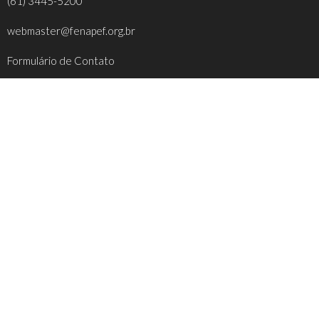
(61) 3445-5200
webmaster@fenapef.org.br
Formulário de Contato
REDES SOCIAIS
FACEBOOK
INSTAGRAM
YOUTUBE
TWITTER
INFORMAÇÕES ÚTEIS