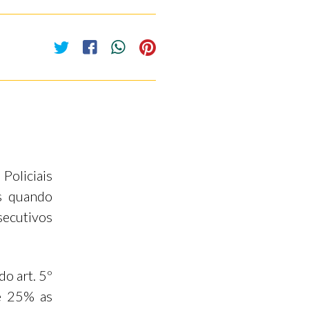
Policiais
as quando
secutivos
do art. 5º
e 25% as