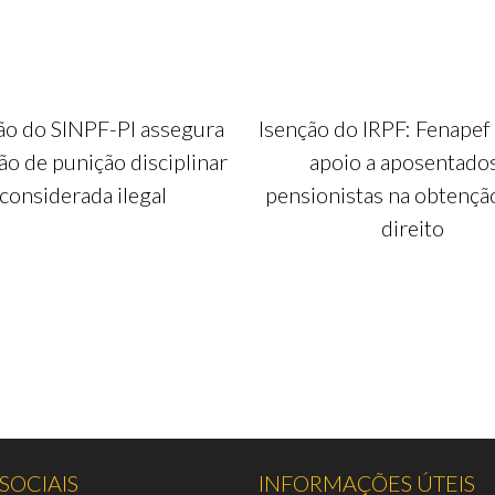
ão do SINPF-PI assegura
Isenção do IRPF: Fenapef
ão de punição disciplinar
apoio a aposentado
considerada ilegal
pensionistas na obtençã
direito
SOCIAIS
INFORMAÇÕES ÚTEIS