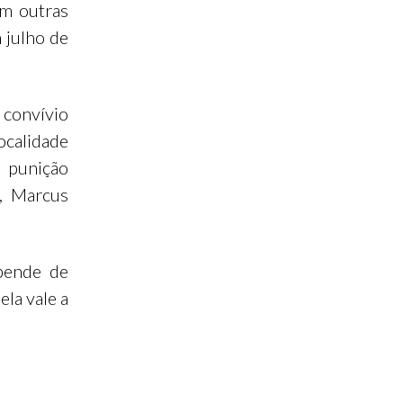
em outras
 julho de
 convívio
ocalidade
 punição
f, Marcus
epende de
ela vale a