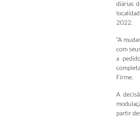
diárias 
localida
2022.
“A mudan
com seus
a pedid
completa
Firme.
A decisã
modulação
partir de