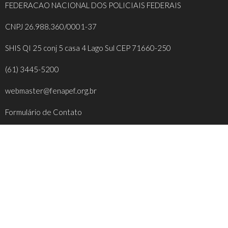
FEDERACAO NACIONAL DOS POLICIAIS FEDERAIS
CNPJ 26.988.360/0001-37
SHIS QI 25 conj 5 casa 4 Lago Sul CEP 71660-250
(61) 3445-5200
webmaster@fenapef.org.br
Formulário de Contato
REDES SOCIAIS
FACEBOOK
INSTAGRAM
YOUTUBE
TWITTER