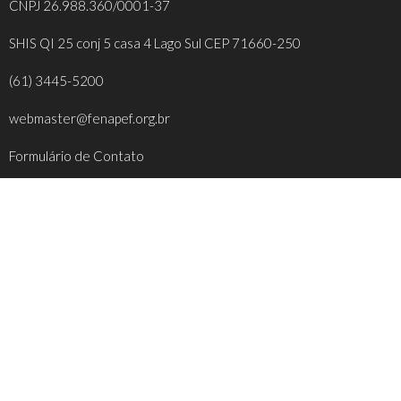
CNPJ 26.988.360/0001-37
SHIS QI 25 conj 5 casa 4 Lago Sul CEP 71660-250
(61) 3445-5200
webmaster@fenapef.org.br
Formulário de Contato
REDES SOCIAIS
FACEBOOK
INSTAGRAM
YOUTUBE
TWITTER