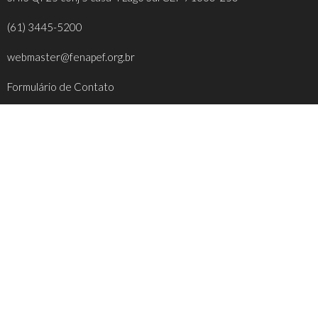
(61) 3445-5200
webmaster@fenapef.org.br
Formulário de Contato
REDES SOCIAIS
FACEBOOK
INSTAGRAM
YOUTUBE
TWITTER
INFORMAÇÕES ÚTEIS