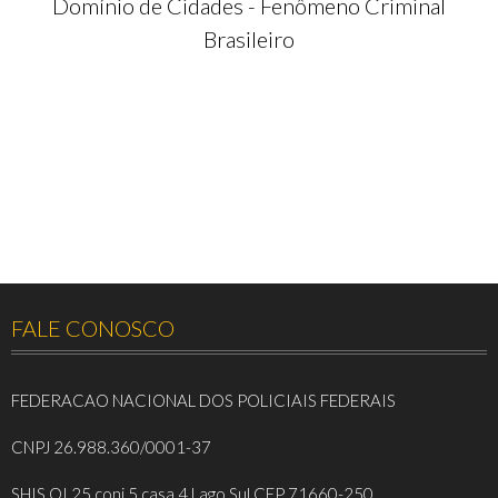
Domínio de Cidades - Fenômeno Criminal
Brasileiro
FALE CONOSCO
FEDERACAO NACIONAL DOS POLICIAIS FEDERAIS
CNPJ 26.988.360/0001-37
SHIS QI 25 conj 5 casa 4 Lago Sul CEP 71660-250