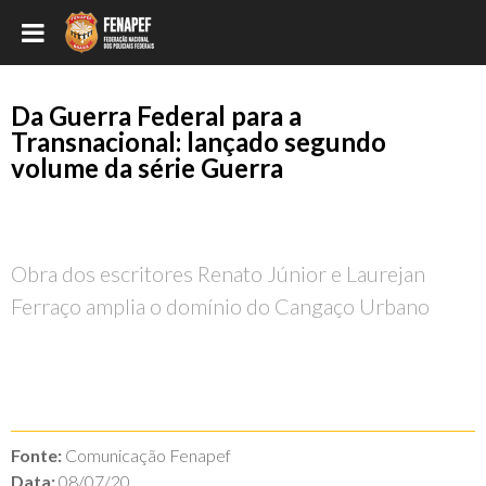
Da Guerra Federal para a
Transnacional: lançado segundo
volume da série Guerra
Obra dos escritores Renato Júnior e Laurejan
Ferraço amplia o domínio do Cangaço Urbano
Fonte:
Comunicação Fenapef
Data:
08/07/20