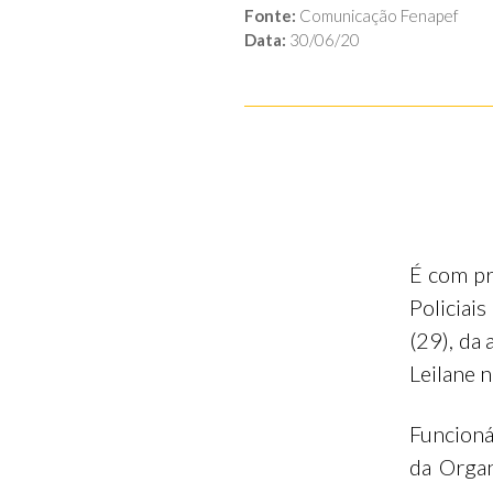
Fonte:
Comunicação Fenapef
Data:
30/06/20
É com pr
Policiai
(29), da 
Leilane 
Funcioná
da Orga