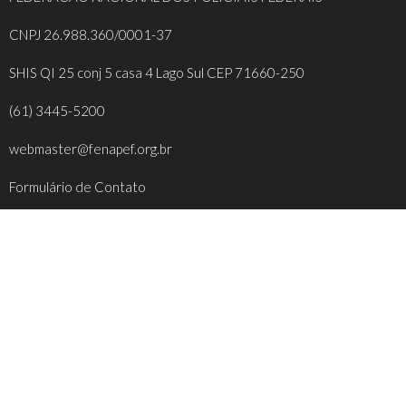
CNPJ 26.988.360/0001-37
SHIS QI 25 conj 5 casa 4 Lago Sul CEP 71660-250
(61) 3445-5200
webmaster@fenapef.org.br
Formulário de Contato
REDES SOCIAIS
FACEBOOK
INSTAGRAM
YOUTUBE
TWITTER