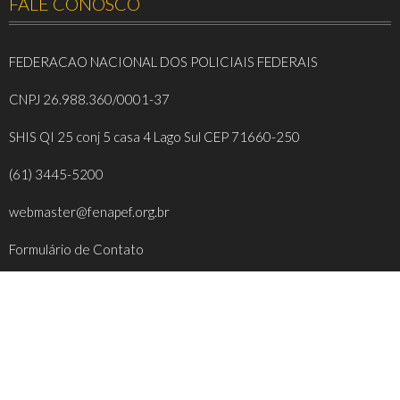
FALE CONOSCO
FEDERACAO NACIONAL DOS POLICIAIS FEDERAIS
CNPJ 26.988.360/0001-37
SHIS QI 25 conj 5 casa 4 Lago Sul CEP 71660-250
(61) 3445-5200
webmaster@fenapef.org.br
Formulário de Contato
REDES SOCIAIS
FACEBOOK
INSTAGRAM