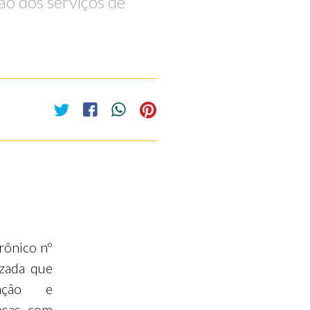
ão dos serviços de
trônico nº
zada que
ração e
esas com