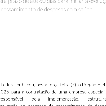
á prazo de até 60 dias para iniciar a execuç
e ressarcimento de despesas com saúde
 Federal publicou, nesta terça-feira (7), o Pregão Ele
026 para a contratação de uma empresa especiali
esponsável pela implementação, estrutu
onalização do processo de ressarcimento de desp