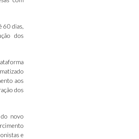
 60 dias,
ução dos
lataforma
omatizado
mento aos
ração dos
 do novo
arcimento
onistas e