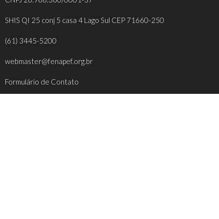
SHIS QI 25 conj 5 casa 4 Lago Sul CEP 71660-250
(61) 3445-5200
webmaster@fenapef.org.br
Formulário de Contato
REDES SOCIAIS
FACEBOOK
INSTAGRAM
YOUTUBE
TWITTER